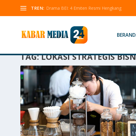
TREN:
Drama BEI: 4 Emiten Resmi Hengkang
BERAND
TAG:
LOKASI STRATEGIS BISN