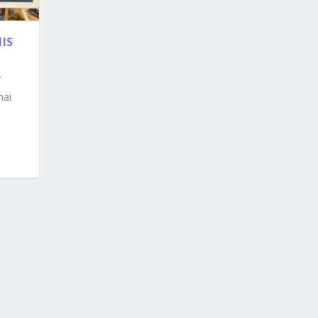
NIS
mai