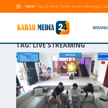
TREN:
Tiap 25 Menit, Kanker Serviks Merenggut Sa
BERAND
TAG:
LIVE STREAMING