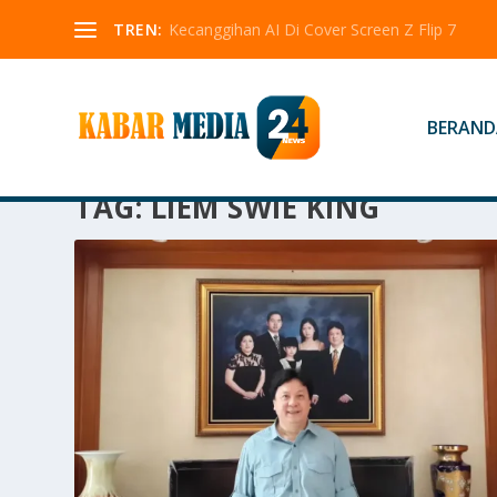
TREN:
Kecanggihan AI Di Cover Screen Z Flip 7
BERAND
TAG:
LIEM SWIE KING