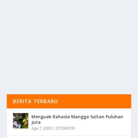
CHIMERA MAHLUK YUNANI DENGAN
PENAMPILAN MENAKUTKAN
oleh
KabarMedia 24
|
Apr 6, 2025
|
RAGAM
|
0
|
Chimera Dalam Mitologi Yunani Adalah Makhluk
Legendaris Yang Terkenal Karena Penampilannya
Yang...
BACA SELENGKAPNYA
BERITA TERBARU
Menguak Rahasia Mangga Sultan Puluhan
Juta
Agu 7, 2026
|
OTOMOTIF