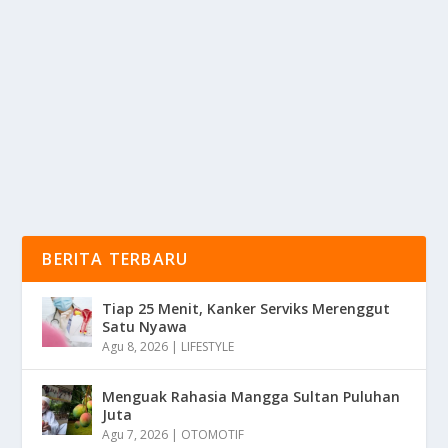
SAAT GELAR PERKARA
oleh
KabarMedia 24
|
Des 17, 2025
|
NEWS
|
0
|
Pengacara Roy Suryo Kembali Menjadi Sorotan Publik
Pada Pekan Ini Saat Gelar Perkara yang...
BACA SELENGKAPNYA
BERITA TERBARU
Tiap 25 Menit, Kanker Serviks Merenggut
Satu Nyawa
Agu 8, 2026
|
LIFESTYLE
Menguak Rahasia Mangga Sultan Puluhan
Juta
Agu 7, 2026
|
OTOMOTIF