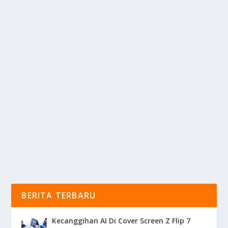
KAMAR MANDI DALAM KAMAR TIDUR, IDE
YANG TEPAT?
oleh
KabarMedia 24
|
Feb 27, 2025
|
LIFESTYLE
|
0
|
Kamar Mandi Yang Terletak Di Dalam Kamar Tidur
Bisa Menjadi Salah Satu Pilihan Desain Yang
Menarik...
BACA SELENGKAPNYA
BERITA TERBARU
Kecanggihan AI Di Cover Screen Z Flip 7