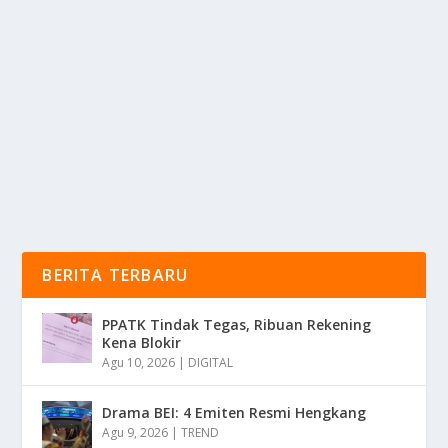
JALUR PANTURA SEMARANG-DEMAK SIAP
MACET
oleh
KabarMedia 24
|
Jan 6, 2026
|
NEWS
|
0
|
Jalur Pantura Antara Semarang dan Demak Menjadi
Fokus Perhatian Pemerintah Seiring Meningkatnya...
BACA SELENGKAPNYA
BERITA TERBARU
PPATK Tindak Tegas, Ribuan Rekening
Kena Blokir
Agu 10, 2026
|
DIGITAL
Drama BEI: 4 Emiten Resmi Hengkang
Agu 9, 2026
|
TREND