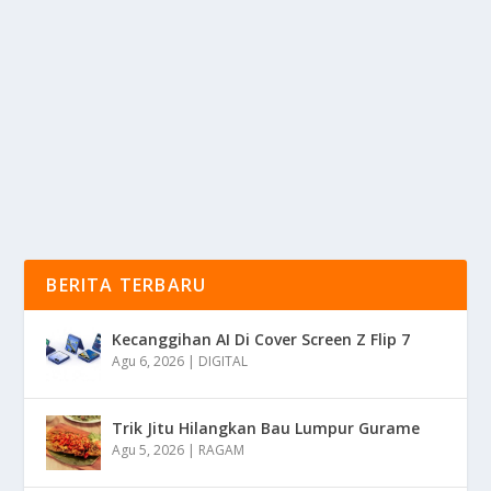
GILA SEORANG JADEN BAHTERA
oleh
KabarMedia 24
|
Mei 8, 2025
|
SPORT
|
0
|
Dari Tiktok Berlabuh Menjadi Petarung Influencer
Yang Namanya Sangat Di Perhitungkan Akhir Akhir...
BACA SELENGKAPNYA
BERITA TERBARU
Kecanggihan AI Di Cover Screen Z Flip 7
Agu 6, 2026
|
DIGITAL
Trik Jitu Hilangkan Bau Lumpur Gurame
Agu 5, 2026
|
RAGAM