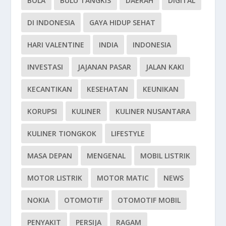
BOLA
BULU TANGKIS
DAERAH
DIGITAL
DI INDONESIA
GAYA HIDUP SEHAT
HARI VALENTINE
INDIA
INDONESIA
INVESTASI
JAJANAN PASAR
JALAN KAKI
KECANTIKAN
KESEHATAN
KEUNIKAN
KORUPSI
KULINER
KULINER NUSANTARA
KULINER TIONGKOK
LIFESTYLE
MASA DEPAN
MENGENAL
MOBIL LISTRIK
MOTOR LISTRIK
MOTOR MATIC
NEWS
NOKIA
OTOMOTIF
OTOMOTIF MOBIL
PENYAKIT
PERSIJA
RAGAM