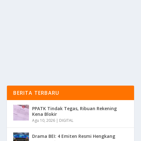
BAYAR BIAYA RETUR: BENERAN RAMAH
LINGKUNGAN?
oleh
mimin1 penulis
|
Apr 24, 2026
|
RAGAM
|
0
|
Bayar Biaya Retur: Beneran Ramah Lingkungan Yang
Menjadi Pertanyaan Serta Perbincangan Publik Saat...
BACA SELENGKAPNYA
BERITA TERBARU
PPATK Tindak Tegas, Ribuan Rekening
Kena Blokir
Agu 10, 2026
|
DIGITAL
Drama BEI: 4 Emiten Resmi Hengkang