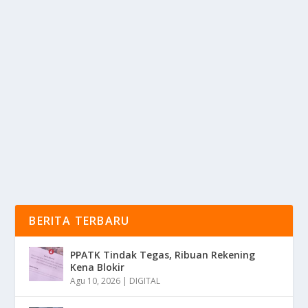
JANGAN SAMPAI KECOPETAN! 4 HOTSPOT
EROPA INI BAHAYA
oleh
KabarMedia 24
|
Nov 21, 2025
|
DAERAH
|
0
|
Jangan Sampai Kecopetan! 4 Hotspot Eropa Ini
Bahaya Yang Wajib Para Pengunjung Ketahui Untuk...
BACA SELENGKAPNYA
BERITA TERBARU
PPATK Tindak Tegas, Ribuan Rekening
Kena Blokir
Agu 10, 2026
|
DIGITAL