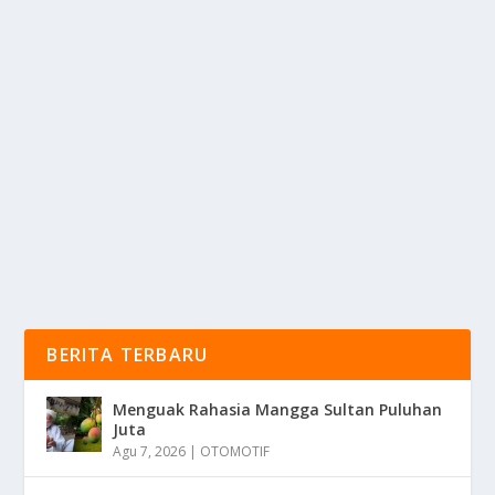
KALAH DARI RUDY GOLDEN BOY, PARIS:
INI BAHAN BAKAR!
oleh
KabarMedia 24
|
Nov 10, 2025
|
SPORT
|
0
|
Kalah Dari Rudy Golden Boy, Paris: Ini Bahan Bakar
Untuk Nantinya Dapat Comeback Dalam...
BACA SELENGKAPNYA
BERITA TERBARU
Menguak Rahasia Mangga Sultan Puluhan
Juta
Agu 7, 2026
|
OTOMOTIF