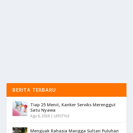
MATA YANG LANGKA
oleh
KabarMedia 24
|
Feb 7, 2025
|
LIFESTYLE
|
0
|
Heterochromia Adalah Kondisi Langka Di Mana
Seseorang Memiliki Dua Warna Mata Yang Berbeda
Baik...
BACA SELENGKAPNYA
BERITA TERBARU
Tiap 25 Menit, Kanker Serviks Merenggut
Satu Nyawa
Agu 8, 2026
|
LIFESTYLE
Menguak Rahasia Mangga Sultan Puluhan