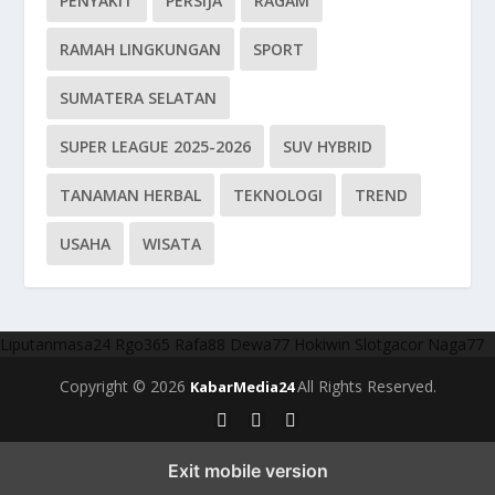
PENYAKIT
PERSIJA
RAGAM
RAMAH LINGKUNGAN
SPORT
SUMATERA SELATAN
SUPER LEAGUE 2025-2026
SUV HYBRID
TANAMAN HERBAL
TEKNOLOGI
TREND
USAHA
WISATA
Liputanmasa24
Rgo365
Rafa88
Dewa77
Hokiwin
Slotgacor
Naga77
Copyright © 2026
All Rights Reserved.
KabarMedia24
Exit mobile version