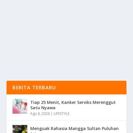
MASIH JADI INCARAN, KENAPA ALPHARD
GEN 1 TETAP TERLIHAT BERKELAS?
oleh
mimin1 penulis
|
Feb 19, 2026
|
OTOMOTIF
|
0
|
Masih Jadi Incaran, Kenapa Alphard Gen 1 Tetap
Terlihat Berkelas Dan Tetap Menjadi Andalan Bagi...
BACA SELENGKAPNYA
BERITA TERBARU
Tiap 25 Menit, Kanker Serviks Merenggut
Satu Nyawa
Agu 8, 2026
|
LIFESTYLE
Menguak Rahasia Mangga Sultan Puluhan