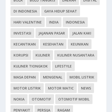
BOLA
BULU TANGKIS
DAERAH
DIGITAL
DI INDONESIA
GAYA HIDUP SEHAT
HARI VALENTINE
INDIA
INDONESIA
INVESTASI
JAJANAN PASAR
JALAN KAKI
KECANTIKAN
KESEHATAN
KEUNIKAN
KORUPSI
KULINER
KULINER NUSANTARA
KULINER TIONGKOK
LIFESTYLE
MASA DEPAN
MENGENAL
MOBIL LISTRIK
MOTOR LISTRIK
MOTOR MATIC
NEWS
NOKIA
OTOMOTIF
OTOMOTIF MOBIL
PENYAKIT
PERSIJA
RAGAM