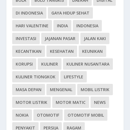
BOLA
BULU TANGKIS
DAERAH
DIGITAL
DI INDONESIA
GAYA HIDUP SEHAT
HARI VALENTINE
INDIA
INDONESIA
INVESTASI
JAJANAN PASAR
JALAN KAKI
KECANTIKAN
KESEHATAN
KEUNIKAN
KORUPSI
KULINER
KULINER NUSANTARA
KULINER TIONGKOK
LIFESTYLE
MASA DEPAN
MENGENAL
MOBIL LISTRIK
MOTOR LISTRIK
MOTOR MATIC
NEWS
NOKIA
OTOMOTIF
OTOMOTIF MOBIL
PENYAKIT
PERSIJA
RAGAM