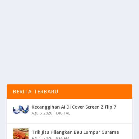
SOLUSI ANTI RIBET: KENAPA DOMPET
DIGITAL JADI PILIHAN UTAMA
oleh
mimin1 penulis
|
Mar 15, 2026
|
TREND
|
0
|
Solusi Anti Ribet: Kenapa Dompet Digital Jadi Pilihan
Utama Sekarang Dengan Berbagai Kemudahan Dan...
BACA SELENGKAPNYA
BERITA TERBARU
Kecanggihan AI Di Cover Screen Z Flip 7
Agu 6, 2026
|
DIGITAL
Trik Jitu Hilangkan Bau Lumpur Gurame
Agu 5, 2026
|
RAGAM