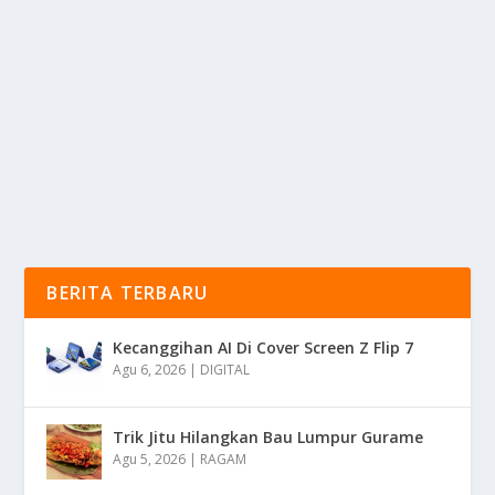
TRADISIONAL YANG MENGGUGAH SELERA
oleh
KabarMedia 24
|
Feb 21, 2025
|
RAGAM
|
0
|
Bubur Candil Adalah Salah Satu Makanan Tradisional
Indonesia Yang Terkenal Dengan Rasa Manis Dan...
BACA SELENGKAPNYA
BERITA TERBARU
Kecanggihan AI Di Cover Screen Z Flip 7
Agu 6, 2026
|
DIGITAL
Trik Jitu Hilangkan Bau Lumpur Gurame
Agu 5, 2026
|
RAGAM