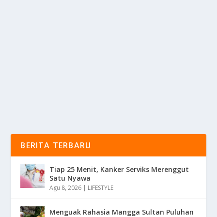
BISNIS BARBERSHOP KEKINIAN:
KOLABORASI GAYA HIDUP DAN FASHION
oleh
KabarMedia 24
|
Jun 10, 2025
|
TREND
|
0
|
Bisnis Barbershop Saat Ini Telah Berevolusi Jauh Dari
Konsep Tradisional Yuk Kita Bahas Bersama...
BACA SELENGKAPNYA
BERITA TERBARU
Tiap 25 Menit, Kanker Serviks Merenggut
Satu Nyawa
Agu 8, 2026
|
LIFESTYLE
Menguak Rahasia Mangga Sultan Puluhan