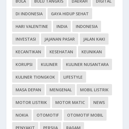
BOLA
BULU TANGKIS
DAERAH
DIGITAL
DI INDONESIA
GAYA HIDUP SEHAT
HARI VALENTINE
INDIA
INDONESIA
INVESTASI
JAJANAN PASAR
JALAN KAKI
KECANTIKAN
KESEHATAN
KEUNIKAN
KORUPSI
KULINER
KULINER NUSANTARA
KULINER TIONGKOK
LIFESTYLE
MASA DEPAN
MENGENAL
MOBIL LISTRIK
MOTOR LISTRIK
MOTOR MATIC
NEWS
NOKIA
OTOMOTIF
OTOMOTIF MOBIL
PENYAKIT
PERSIJA
RAGAM