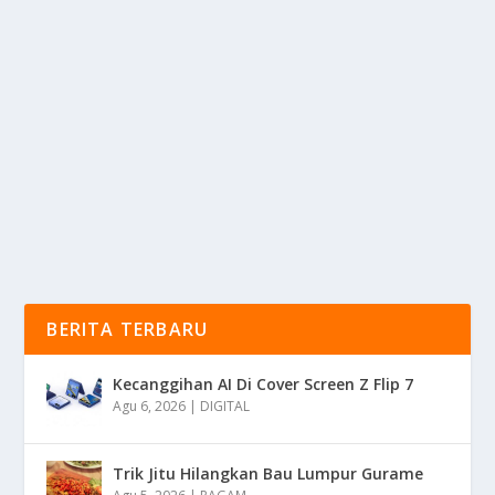
BECKHAM PUTRA PAHLAWAN PERSIB DI
LAGA KONTRA PERSIJA
oleh
KabarMedia 24
|
Jan 13, 2026
|
BOLA
|
0
|
Beckham Putra Nugraha Kembali Menunjukkan
Kelasnya Sebagai Pemain Kunci dan Pahlawan
Lapangan...
BACA SELENGKAPNYA
BERITA TERBARU
Kecanggihan AI Di Cover Screen Z Flip 7
Agu 6, 2026
|
DIGITAL
Trik Jitu Hilangkan Bau Lumpur Gurame