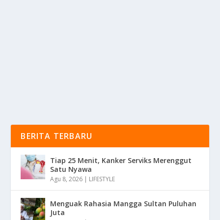
oleh
KabarMedia 24
|
Mar 12, 2025
|
RAGAM
|
0
|
Adimulia Hotel Medan Adalah Sebuah Hotel Mewah
Yang Terletak Di Jantung Kota Medan, Sumatera
Utara...
BACA SELENGKAPNYA
BERITA TERBARU
Tiap 25 Menit, Kanker Serviks Merenggut
Satu Nyawa
Agu 8, 2026
|
LIFESTYLE
Menguak Rahasia Mangga Sultan Puluhan
Juta