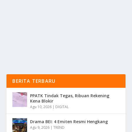
BOJAN HODAK KASIH NILAI UNTUK DEBUT
LAYVIN KURZAWA DI PERSIB
oleh
mimin1 penulis
|
Feb 12, 2026
|
BOLA
|
0
|
Bojan Hodak Kasih Nilai untuk Debut Layvin Kurzawa
Di Persib Mengenai Performanya Dalam Beberapa...
BACA SELENGKAPNYA
BERITA TERBARU
PPATK Tindak Tegas, Ribuan Rekening
Kena Blokir
Agu 10, 2026
|
DIGITAL
Drama BEI: 4 Emiten Resmi Hengkang
Agu 9, 2026
|
TREND