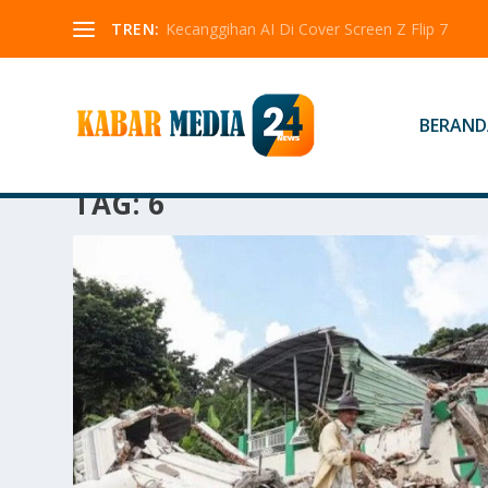
TREN:
Kecanggihan AI Di Cover Screen Z Flip 7
BERAND
TAG:
6