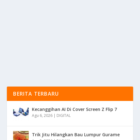
10.000 BURUH TURUN KE JALAN: AKSI
SERENTAK DIGELAR DI 38 PROVINSI
oleh
KabarMedia 24
|
Agu 28, 2025
|
NEWS
|
0
|
Aksi Serentak puluhan ribu buruh di seluruh Indonesia
mencuat sebagai sorotan utama. Tepatnya,...
BACA SELENGKAPNYA
BERITA TERBARU
Kecanggihan AI Di Cover Screen Z Flip 7
Agu 6, 2026
|
DIGITAL
Trik Jitu Hilangkan Bau Lumpur Gurame