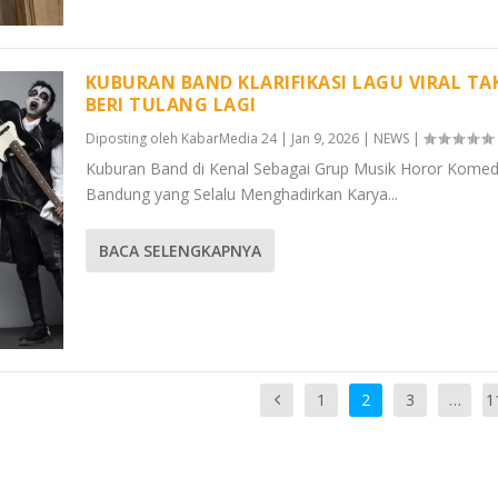
KUBURAN BAND KLARIFIKASI LAGU VIRAL TAK
BERI TULANG LAGI
Diposting oleh
KabarMedia 24
|
Jan 9, 2026
|
NEWS
|
Kuburan Band di Kenal Sebagai Grup Musik Horor Komedi
Bandung yang Selalu Menghadirkan Karya...
BACA SELENGKAPNYA
1
2
3
…
1