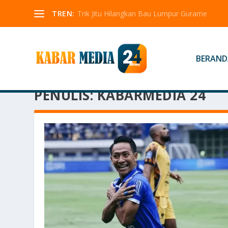
TREN:
Trik Jitu Hilangkan Bau Lumpur Gurame
BERAND
PENULIS:
KABARMEDIA 24