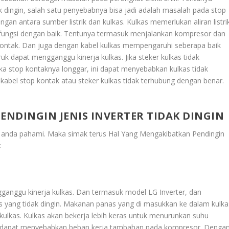
ak dingin, salah satu penyebabnya bisa jadi adalah masalah pada stop
ngan antara sumber listrik dan kulkas. Kulkas memerlukan aliran listri
erfungsi dengan baik. Tentunya termasuk menjalankan kompresor dan
 kontak. Dan juga dengan kabel kulkas mempengaruhi seberapa baik
uk dapat mengganggu kinerja kulkas. Jika steker kulkas tidak
ka stop kontaknya longgar, ini dapat menyebabkan kulkas tidak
 kabel stop kontak atau steker kulkas tidak terhubung dengan benar.
NDINGIN JENIS INVERTER TIDAK DINGIN
ga anda pahami. Maka simak terus
Hal Yang Mengakibatkan Pendingin
:
anggu kinerja kulkas. Dan termasuk model LG Inverter, dan
 yang tidak dingin. Makanan panas yang di masukkan ke dalam kulka
lkas. Kulkas akan bekerja lebih keras untuk menurunkan suhu
yang dapat menyebabkan beban kerja tambahan pada kompresor. Denga