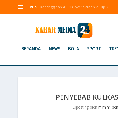
TREN:
Kecanggihan AI Di Cover Screen Z Flip 7
BERANDA
NEWS
BOLA
SPORT
TRE
PENYEBAB KULKAS
Diposting oleh
mimin1 pen