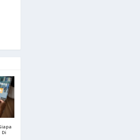
 Siapa
 Di