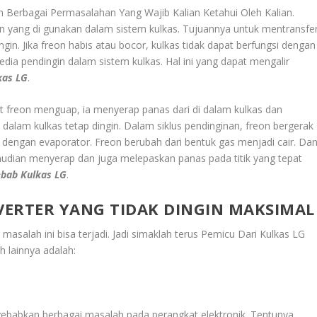
n Berbagai Permasalahan Yang Wajib Kalian Ketahui Oleh Kalian.
gin yang di gunakan dalam sistem kulkas. Tujuannya untuk mentransfe
gin. Jika freon habis atau bocor, kulkas tidak dapat berfungsi dengan
media pendingin dalam sistem kulkas. Hal ini yang dapat mengalir
kas LG
.
t freon menguap, ia menyerap panas dari di dalam kulkas dan
dalam kulkas tetap dingin. Dalam siklus pendinginan, freon bergerak
a dengan evaporator. Freon berubah dari bentuk gas menjadi cair. Da
mudian menyerap dan juga melepaskan panas pada titik yang tepat
bab Kulkas LG
.
NVERTER YANG TIDAK DINGIN MAKSIMAL
salah ini bisa terjadi. Jadi simaklah terus
Pemicu Dari Kulkas LG
h lainnya adalah:
ebabkan berbagai masalah pada perangkat elektronik. Tentunya