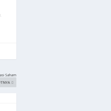
G
.
tasi Saham
UTNYA