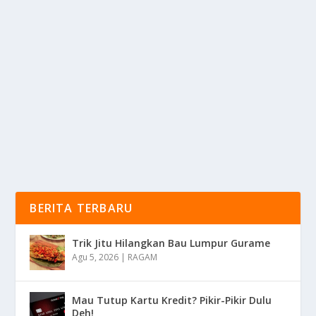
4 CARA TEPAT HEMAT TOKEN DALAM
PENGGUNAAN AC
oleh
mimin1 penulis
|
Feb 26, 2026
|
DIGITAL
|
0
|
4 Cara Tepat Hemat Token Dalam Penggunaan AC
Yang Wajib Kalian Ketahui Untuk Nantinya Dapat...
BACA SELENGKAPNYA
BERITA TERBARU
Trik Jitu Hilangkan Bau Lumpur Gurame
Agu 5, 2026
|
RAGAM
Mau Tutup Kartu Kredit? Pikir-Pikir Dulu
Deh!