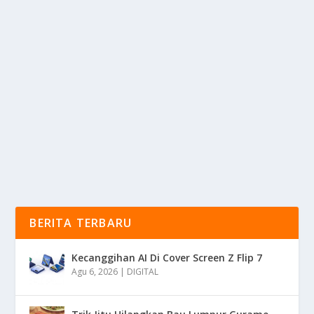
KESENJANGAN DIGITAL MEMBUTUHKAN
SOLUSI LITERASI DIGITAL
oleh
KabarMedia 24
|
Jun 29, 2025
|
DIGITAL
|
0
|
Kesenjangan Digital Merupakan Fenomena Yang
Menggambarkan Perbedaan Akses Dan Kemampuan
Dalam...
BACA SELENGKAPNYA
BERITA TERBARU
Kecanggihan AI Di Cover Screen Z Flip 7
Agu 6, 2026
|
DIGITAL